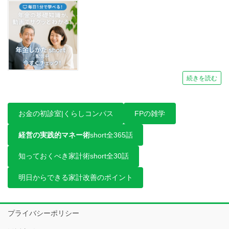
続きを読む
お金の初診室|くらしコンパス
FPの雑学
経営の実践的マネー術
short全365話
知っておくべき家計術short全30話
明日からできる家計改善のポイント
プライバシーポリシー