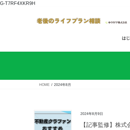
コ
ナ
G-T7RF4XKR9H
ン
ビ
テ
ゲ
ン
ー
ツ
シ
へ
ョ
はじ
ス
ン
キ
に
ッ
移
プ
動
HOME
2024年8月
2024年8月9日
【記事監修】株式