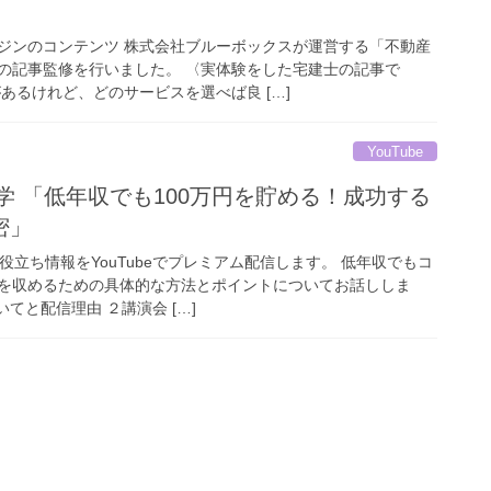
ジンのコンテンツ 株式会社ブルーボックスが運営する「不動産
の記事監修を行いました。 〈実体験をした宅建士の記事で
あるけれど、どのサービスを選べば良 […]
YouTube
学 「低年収でも100万円を貯める！成功する
密」
役立ち情報をYouTubeでプレミアム配信します。 低年収でもコ
を収めるための具体的な方法とポイントについてお話ししま
てと配信理由 ２講演会 […]