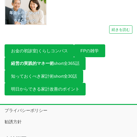
続きを読む
お金の初診室|くらしコンパス
FPの雑学
経営の実践的マネー術
short全365話
知っておくべき家計術short全30話
明日からできる家計改善のポイント
プライバシーポリシー
勧誘方針