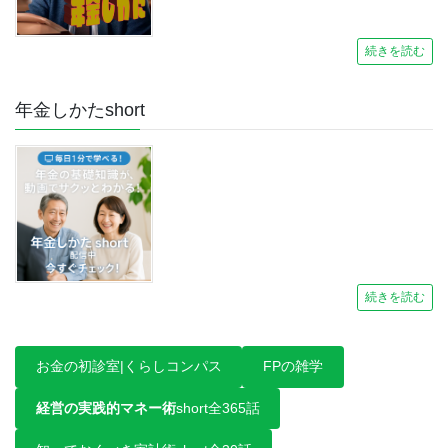
続きを読む
年金しかたshort
続きを読む
お金の初診室|くらしコンパス
FPの雑学
経営の実践的マネー術
short全365話